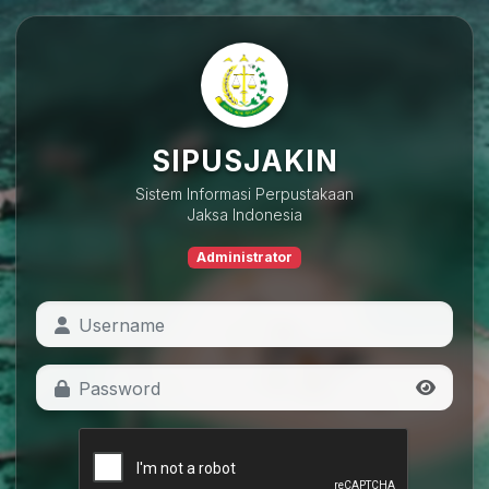
SIPUSJAKIN
Sistem Informasi Perpustakaan
Jaksa Indonesia
Administrator
Username
Password